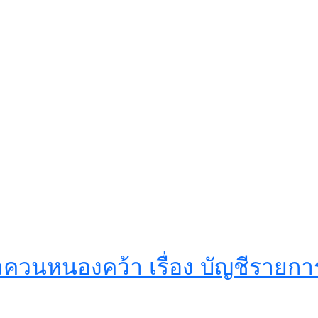
นหนองคว้า เรื่อง บัญชีรายการที