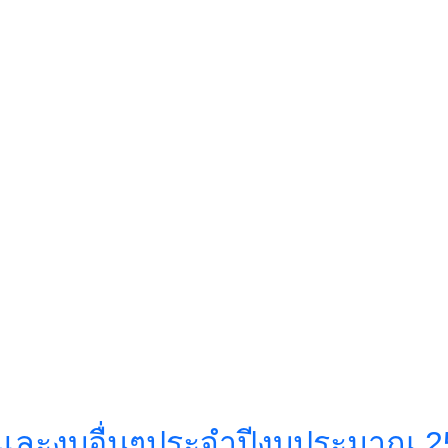
ละงบอื่นๆประจำปีงบประมาณ 2